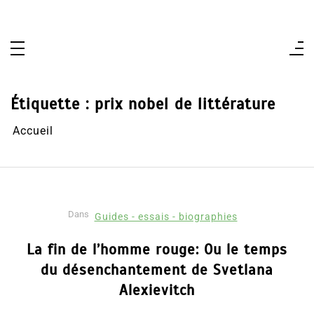
Aller
au
contenu
Étiquette :
prix nobel de littérature
Accueil
Dans
Guides - essais - biographies
La fin de l’homme rouge: Ou le temps
du désenchantement de Svetlana
Alexievitch