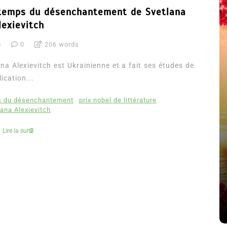
e temps du désenchantement de Svetlana
lexievitch
5
0
206 words
na Alexievitch est Ukrainienne et a fait ses études de
ication...
ps du désenchantement
prix nobel de littérature
lana Alexievitch
Lire la suite
été
Dans
Thriller
Le coupable n’est pas Camille
de Clara Delcourt
8 Juil 2026
0
4 779 words