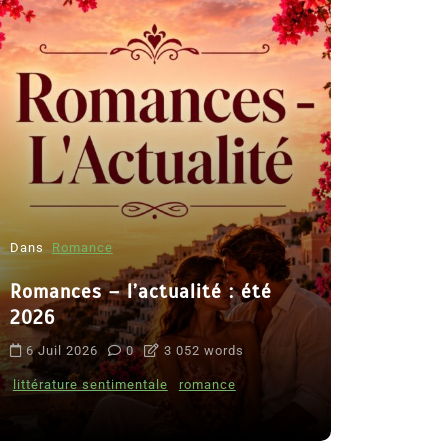
Dans
Romance
Romances – l’actualité : été
Dans
Thriller
2026
Le coupab
6 Juil 2026
0
3 052 words
de Clara 
littérature sentimentale
romance
8 Juil 2026