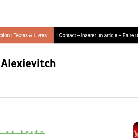
tion : Textes & Livres
Contact – Insérer un article – Faire 
 Alexievitch
- essais - biographies