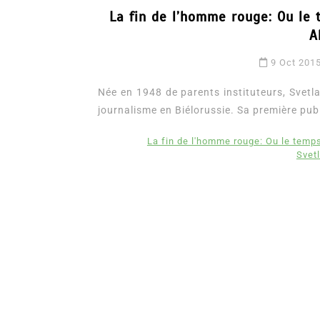
La fin de l’homme rouge: Ou l
A
9 Oct 201
Née en 1948 de parents instituteurs, Svetla
journalisme en Biélorussie. Sa première publ
La fin de l'homme rouge: Ou le tem
Svet
Dans
Romance
Romances – l’actualité : 
2026
6 Juil 2026
0
3 052 words
littérature sentimentale
romance