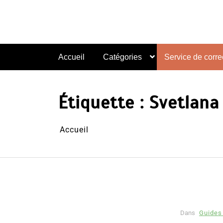
Aller
au
contenu
Accueil
Catégories
Service de correc
Étiquette :
Svetlana
Accueil
Dans
Guides 