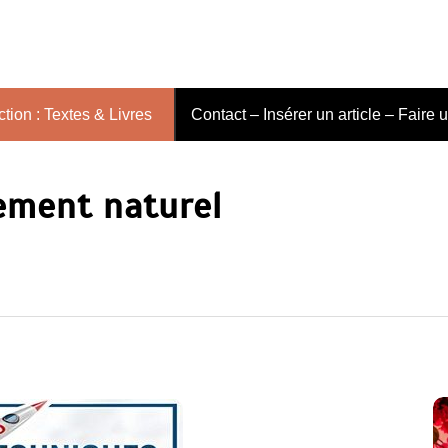
tion : Textes & Livres
Contact – Insérer un article – Faire 
ement naturel