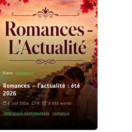
Dans
Romance
Romances – l’actualité : été
Dans
Thriller
2026
Le coupab
6 Juil 2026
0
3 052 words
de Clara 
littérature sentimentale
romance
8 Juil 2026