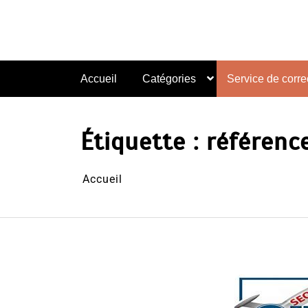
Aller
au
contenu
Accueil
Catégories
Service de correc
Étiquette :
référenc
Accueil