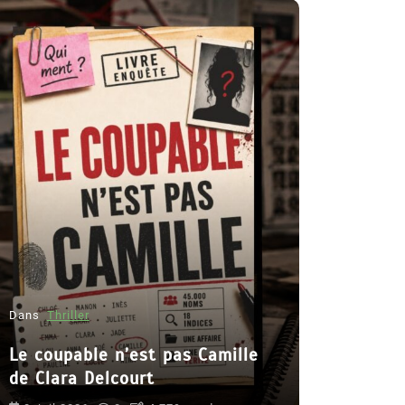
Dans
Roman
Romances 
Dans
Thriller
2026
Le coupable n’est pas Camille
6 Juil 2026
de Clara Delcourt
littérature s