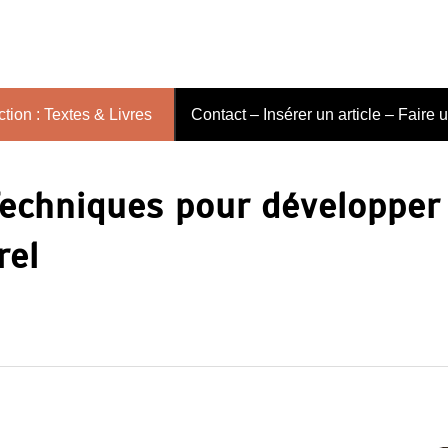
tion : Textes & Livres
Contact – Insérer un article – Faire 
Techniques pour développer
rel