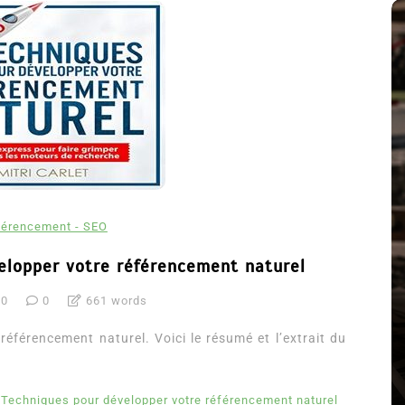
férencement - SEO
elopper votre référencement naturel
Dans
Romance
20
0
661 words
Romances – l’actualité : été
2026
éférencement naturel. Voici le résumé et l’extrait du
6 Juil 2026
0
3 052 words
littérature sentimentale
romance
 Techniques pour développer votre référencement naturel