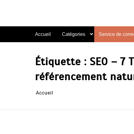
Aller
au
contenu
Accueil
Catégories
Service de correc
Étiquette :
SEO – 7 
référencement natu
Accueil