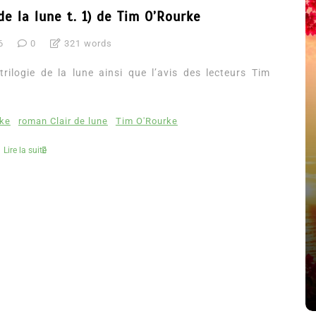
 de la lune t. 1) de Tim O’Rourke
6
0
321 words
rilogie de la lune ainsi que l’avis des lecteurs Tim
rke
roman Clair de lune
Tim O'Rourke
Lire la suite
été
Dans
Thriller
Le coupable n’est pas Camille
de Clara Delcourt
8 Juil 2026
0
4 779 words