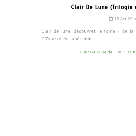
Clair De Lune (Trilogie
15 Avr 201
Clair de lune, découvrez le tome 1 de la t
O’Rourke est américain,...
Clair De Lune de Tim O'Rou
Dans
Romance
Romances – l’actualité : 
2026
6 Juil 2026
0
3 052 words
littérature sentimentale
romance