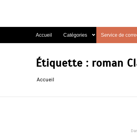
Aller
au
contenu
Accueil
Catégories
Service de correc
Étiquette :
roman Cl
Accueil
Da