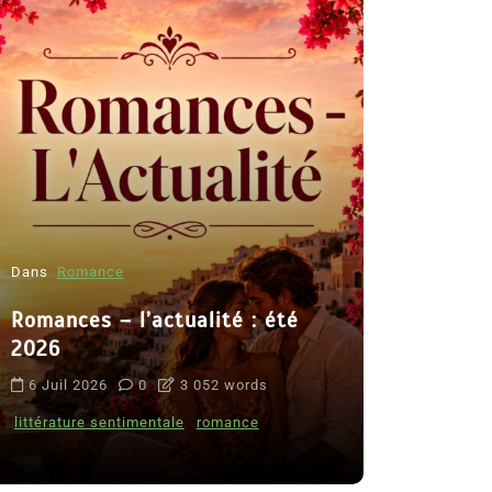
Dans
Romance
Romances – l’actualité : été
Dans
Thriller
2026
Le coupab
6 Juil 2026
0
3 052 words
de Clara 
littérature sentimentale
romance
8 Juil 2026