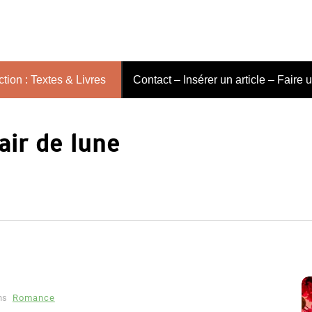
tion : Textes & Livres
Contact – Insérer un article – Faire 
air de lune
ns
Romance