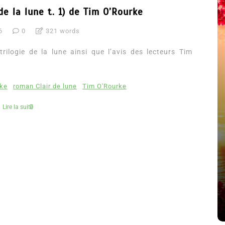
 de la lune t. 1) de Tim O’Rourke
6
0
321 words
rilogie de la lune ainsi que l’avis des lecteurs Tim
rke
roman Clair de lune
Tim O'Rourke
Lire la suite
été
Dans
Thriller
Le coupable n’est pas Camille
de Clara Delcourt
8 Juil 2026
0
4 779 words