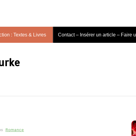
tion : Textes & Livres
Contact – Insérer un article – Faire 
urke
ns
Romance