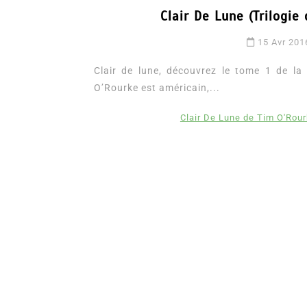
Clair De Lune (Trilogie
15 Avr 201
Clair de lune, découvrez le tome 1 de la t
O’Rourke est américain,...
Clair De Lune de Tim O'Rou
Dans
Romance
Romances – l’actualité : 
2026
6 Juil 2026
0
3 052 words
littérature sentimentale
romance