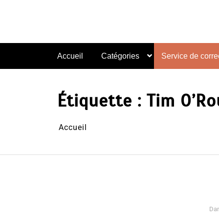
Aller
au
contenu
Accueil
Catégories
Service de correc
Étiquette :
Tim O’Ro
Accueil
Da