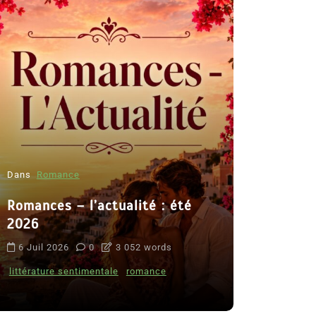
Dans
Romance
Romances – l’actualité : été
Dans
Thriller
2026
Le coupab
6 Juil 2026
0
3 052 words
de Clara 
littérature sentimentale
romance
8 Juil 2026