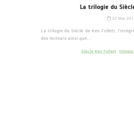
La trilogie du Siècl
20 Mai 201
La trilogie du Siècle de Ken Follett, l’inté
des lecteurs ainsi que...
Siècle Ken Follett
trilogie
Dans
Romance
Romances – l’actualité : 
2026
6 Juil 2026
0
3 052 words
littérature sentimentale
romance