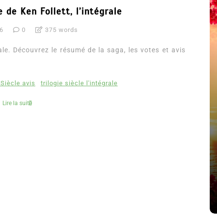
e de Ken Follett, l’intégrale
6
0
375 words
grale. Découvrez le résumé de la saga, les votes et avis
 Siècle avis
trilogie siècle l'intégrale
Lire la suite
été
Dans
Thriller
Le coupable n’est pas Camille
de Clara Delcourt
8 Juil 2026
0
4 779 words