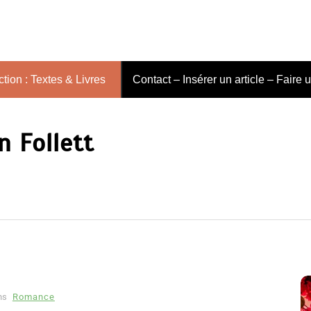
tion : Textes & Livres
Contact – Insérer un article – Faire 
n Follett
ns
Romance