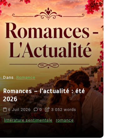
Dans
Romance
Romances – l’actualité : été
Dans
Thriller
2026
Le coupab
6 Juil 2026
0
3 052 words
de Clara 
littérature sentimentale
romance
8 Juil 2026