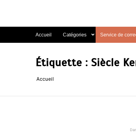
Aller
au
contenu
Accueil
Catégories
Service de correc
Étiquette :
Siècle Ke
Accueil
Da