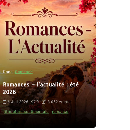
Dans
Romance
Romances – l’actualité : été
Dans
Thriller
2026
Le coupab
6 Juil 2026
0
3 052 words
de Clara 
littérature sentimentale
romance
8 Juil 2026