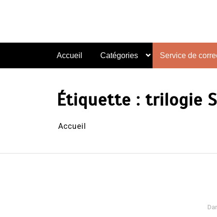
Aller
au
contenu
Accueil
Catégories
Service de correc
Étiquette :
trilogie 
Accueil
Da