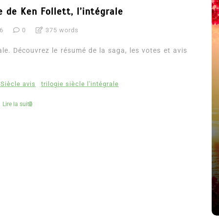
e de Ken Follett, l’intégrale
6
0
375 words
grale. Découvrez le résumé de la saga, les votes et avis
 Siècle avis
trilogie siècle l'intégrale
Lire la suite
été
Dans
Thriller
Le coupable n’est pas Camille
de Clara Delcourt
8 Juil 2026
0
4 779 words