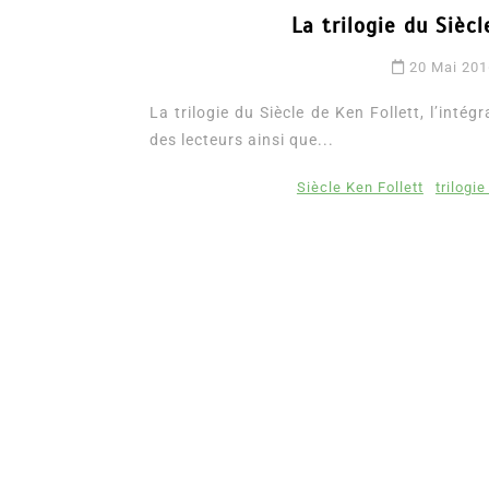
La trilogie du Siècl
20 Mai 201
La trilogie du Siècle de Ken Follett, l’inté
des lecteurs ainsi que...
Siècle Ken Follett
trilogie
Dans
Romance
Romances – l’actualité : 
2026
6 Juil 2026
0
3 052 words
littérature sentimentale
romance