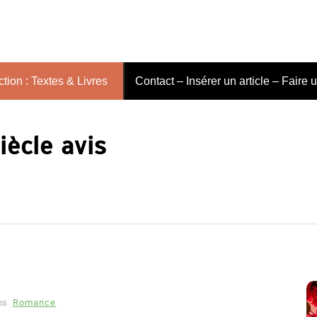
tion : Textes & Livres
Contact – Insérer un article – Faire 
Siècle avis
ns
Romance