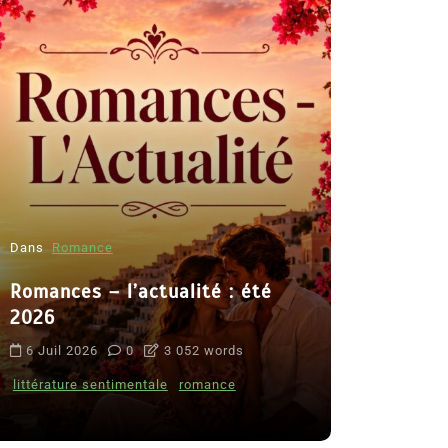
Dans
Romance
Romances – l’actualité : été
Dans
Thriller
2026
Le coupab
6 Juil 2026
0
3 052 words
de Clara 
littérature sentimentale
romance
8 Juil 2026