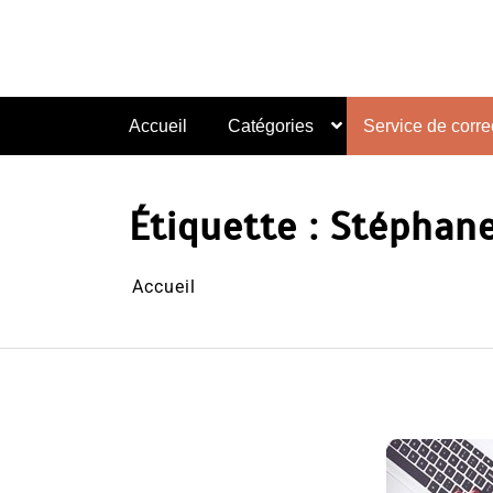
Aller
au
contenu
Accueil
Catégories
Service de correc
Étiquette :
Stéphane
Accueil