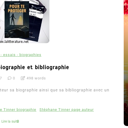
- essais - biographies
iographie et bibliographie
7
0
498 words
été
Dans
Thriller
eur sa biographie ainsi que sa bibliographie avec un
Le coupable n’est pas Camille
de Clara Delcourt
e Tinner biographie
Stéphane Tinner page auteur
8 Juil 2026
0
4 779 words
Lire la suite