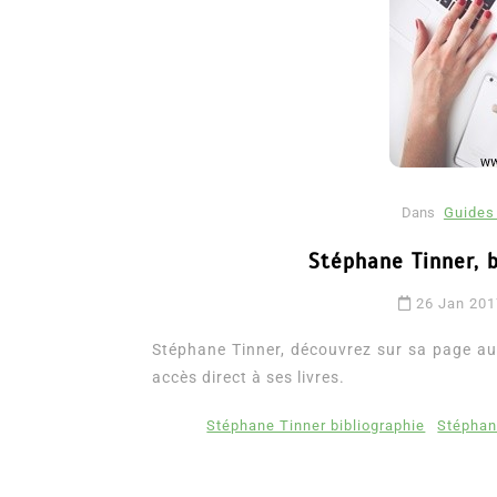
Dans
Guides 
Stéphane Tinner, b
Dans
Romance
26 Jan 201
Romances – l’actualité : 
2026
Stéphane Tinner, découvrez sur sa page aut
accès direct à ses livres.
6 Juil 2026
0
3 052 words
Stéphane Tinner bibliographie
Stéphan
littérature sentimentale
romance