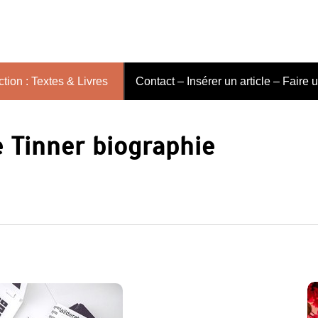
tion : Textes & Livres
Contact – Insérer un article – Faire 
 Tinner biographie