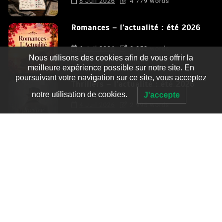
8 Juil 2026
4 779 words
Romances – l’actualité : été 2026
6 Juil 2026
3 052 words
Nous utilisons des cookies afin de vous offrir la
meilleure expérience possible sur notre site. En
poursuivant votre navigation sur ce site, vous acceptez
Thrillers – l’actualité : été 2026
notre utilisation de cookies.
J'accepte
4 Juil 2026
2 995 words
Le coupable n’est pas Camille de
Clara Delcourt
0
4 779 words
Romances – l’actualité : été 2026