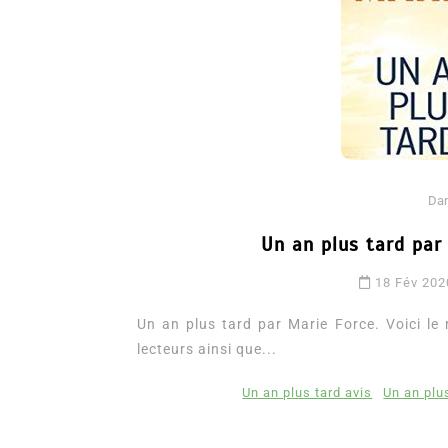
Da
Un an plus tard par 
Dans
Romance
18 Fév 202
Romances – l’actualité : 
2026
Un an plus tard par Marie Force. Voici le r
lecteurs ainsi que...
6 Juil 2026
0
3 052 words
littérature sentimentale
romance
Un an plus tard avis
Un an plus