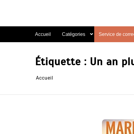
Aller
au
contenu
Accueil
Catégories
Service de correc
Étiquette :
Un an pl
Accueil