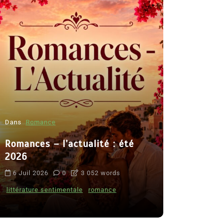
Dans
Romance
Romances – l’actualité : été
Dans
Thriller
2026
Le coupab
6 Juil 2026
0
3 052 words
de Clara 
littérature sentimentale
romance
8 Juil 2026