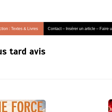
tion : Textes & Livres
Contact – Insérer un article – Faire 
us tard avis