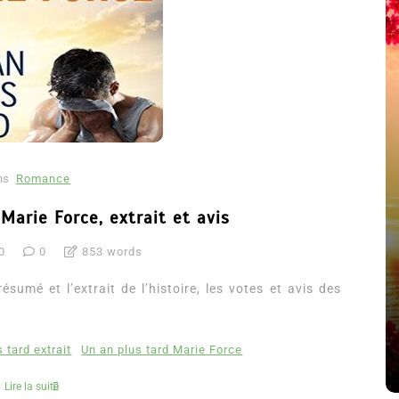
ns
Romance
Marie Force, extrait et avis
0
0
853 words
été
Dans
Thriller
ésumé et l’extrait de l’histoire, les votes et avis des
Le coupable n’est pas Camille
de Clara Delcourt
 tard extrait
Un an plus tard Marie Force
8 Juil 2026
0
4 779 words
Lire la suite