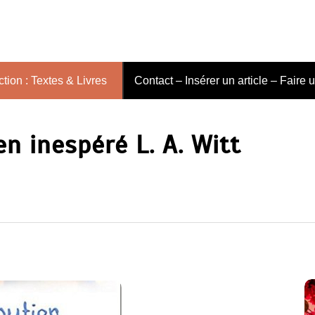
tion : Textes & Livres
Contact – Insérer un article – Faire 
n inespéré L. A. Witt