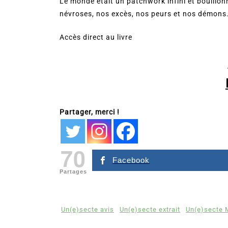
Le monde était un patchwork infini et bouillo
névroses, nos excès, nos peurs et nos démons
Accès direct au livre
Partager, merci !
70
Facebook
Partages
Un(e)secte avis
Un(e)secte extrait
Un(e)secte 