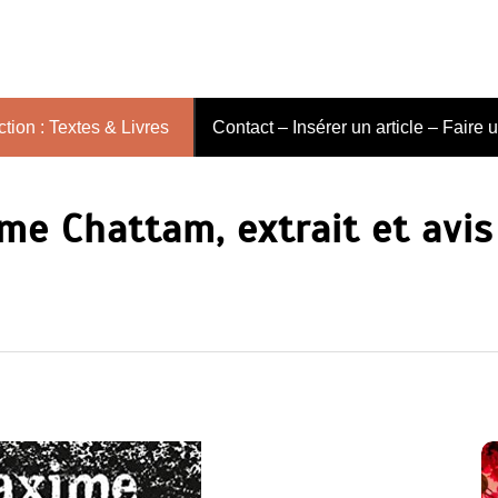
tion : Textes & Livres
Contact – Insérer un article – Faire 
me Chattam, extrait et avis