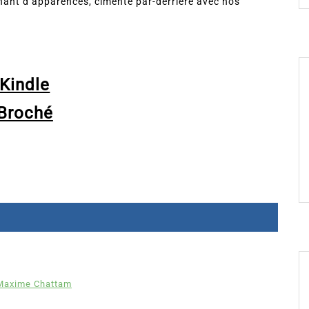
nnant d’apparences, cimenté par-derrière avec nos
.
Kindle
Broché
Maxime Chattam