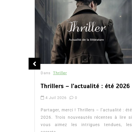
mille
Dans
Thriller
Thrillers – l’actualité : été 2026
4 Juil 2026
0
n’est pas
er tout à
Partager, merci ! Thrillers – l’actualité : été
i, dans...
2026. Trois nouveautés récentes à lire si
vous aimez les intrigues tendues, les