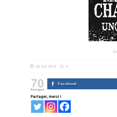
D
Dans
Romance
30 Oct 2019
0
Romances – l’actualité : 
70
2026
Facebook
Partages
6 Juil 2026
0
Partager, merci !
littérature sentimentale
romance