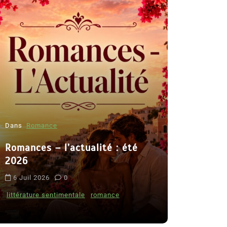
Dans
Romance
Romances – l’actualité : été
Dans
Thriller
2026
Le coupab
6 Juil 2026
0
de Clara 
littérature sentimentale
romance
8 Juil 2026