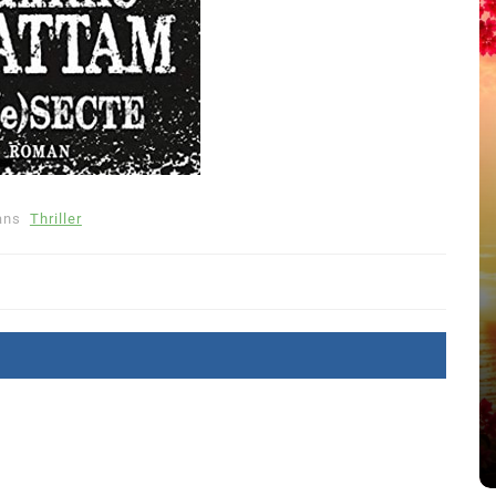
ans
Thriller
été
Dans
Thriller
Le coupable n’est pas Camille
de Clara Delcourt
8 Juil 2026
0