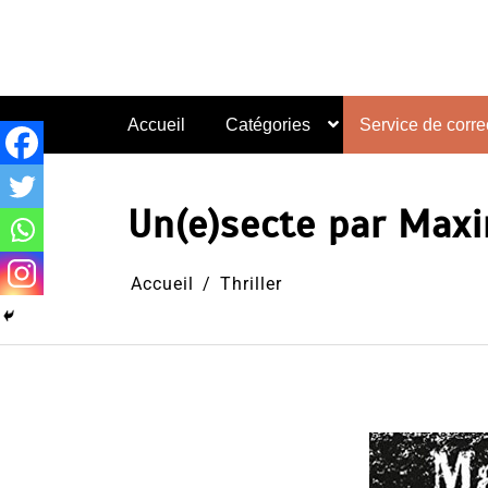
Aller
au
contenu
Accueil
Catégories
Service de correc
Un(e)secte par Maxi
Accueil
Thriller