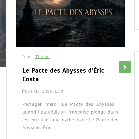
Dans
Thriller
Le Pacte des Abysses d’Éric
Costa
24 Mai 2026
0
Partager, merci !Le Pacte des Abysses :
quand l’autoédition française plonge dans
les entrailles du mythe Avec Le Pacte des
Abysses, Éric...