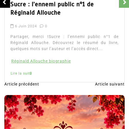
Sucre : l’ennemi public n°1 de
Réginald Allouche
6 Juin 2024
0
Partager, merci !Sucre : l’ennemi public n°1 de
Réginald Allouche. Découvrez le résumé du livre,
quelques mots sur l’auteur et l’accès direct...
Réginald Allouche biographie
Lire la suite
Article précédent
Article suivant
N
a
v
i
g