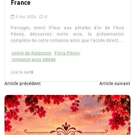
France
9 Avr 2026
0
Partager, merci !Fleur aux pétales d’or de Flora
Péony, découvrez notre avis, la présentation
complète de cette romance ainsi que l’accès direct...
conte de Raiponce
Flora Péony
romance auto éditée
Lire la suite
Article précédent
Article suivant
N
a
v
i
g
a