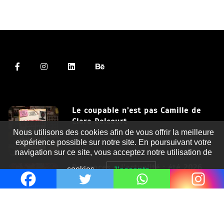
Le coupable n’est pas Camille de
Clara Delcourt
Nous utilisons des cookies afin de vous offrir la meilleure
8 Juil 2026
expérience possible sur notre site. En poursuivant votre
navigation sur ce site, vous acceptez notre utilisation de
Romances – l’actualité : été 2026
cookies.
J'accepte
6 Juil 2026