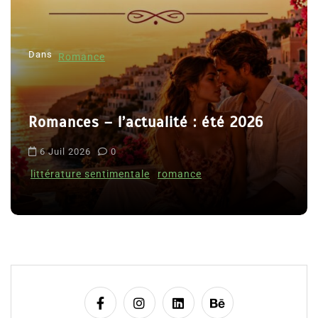
e
l
Dans
’
Romance
a
r
Romances – l’actualité : été 2026
t
i
6 Juil 2026
0
c
littérature sentimentale
romance
l
e