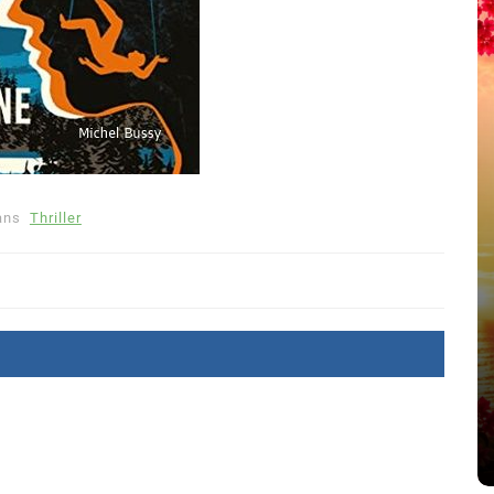
ans
Thriller
été
Dans
Thriller
Le coupable n’est pas Camille
de Clara Delcourt
8 Juil 2026
0