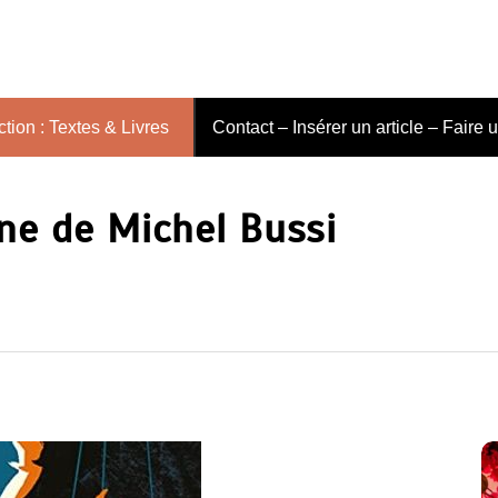
tion : Textes & Livres
Contact – Insérer un article – Faire 
ine de Michel Bussi