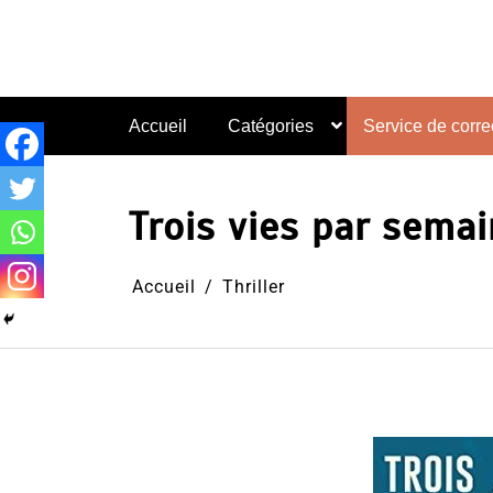
Aller
au
contenu
Accueil
Catégories
Service de correc
Trois vies par sema
Accueil
Thriller