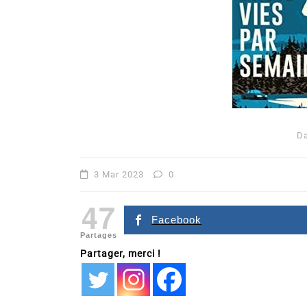
D
Dans
Romance
3 Mar 2023
0
Romances – l’actualité : 
47
2026
Facebook
Partages
6 Juil 2026
0
Partager, merci !
littérature sentimentale
romance