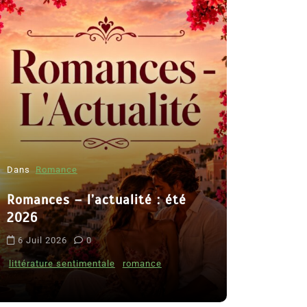
Dans
Romance
Romances – l’actualité : été
Dans
Thriller
2026
Le coupab
6 Juil 2026
0
de Clara 
littérature sentimentale
romance
8 Juil 2026