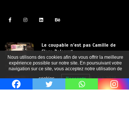
Le coupable n’est pas Camille de
Clara Delcourt
Nous utilisons des cookies afin de vous offrir la meilleure
8 Juil 2026
expérience possible sur notre site. En poursuivant votre
navigation sur ce site, vous acceptez notre utilisation de
Romances – l’actualité : été 2026
cookies.
J'accepte
6 Juil 2026
Thrillers – l’actualité : été 2026
4 Juil 2026