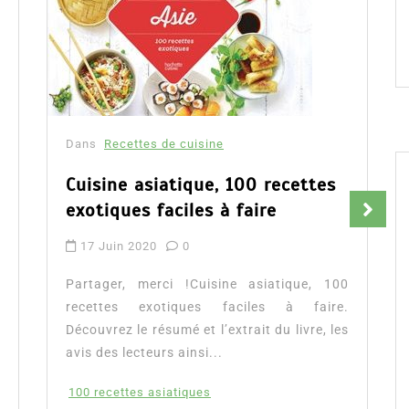
Dans
Recettes de cuisine
Recettes minceur, la cuisine de
la minceur durable
14 Juin 2020
0
Partager, merci !Recettes minceur, la
cuisine de la minceur durable. Voici le
résumé et l’extrait du livre, les votes et avis
ainsi...
la cuisine de la minceur durable
minceur durable
Lire la suite