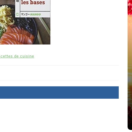
cettes de cuisine
Dans
Romance
Romances – l’actualité : été
2026
6 Juil 2026
0
littérature sentimentale
romance