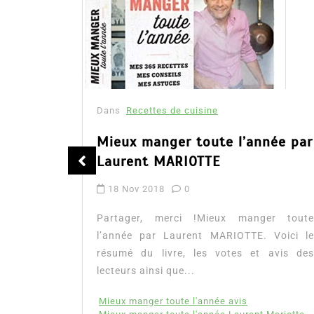
Dans
Recettes de cuisine
née par
Cuisine asiatique, 100 recettes
exotiques faciles à faire
17 Juin 2020
0
er toute
Partager, merci !Cuisine asiatique, 100
 Voici le
recettes exotiques faciles à faire.
 avis des
Découvrez le résumé et l’extrait du livre, les
avis des lecteurs ainsi...
100 recettes asiatiques
Mariotte
Lire la suite