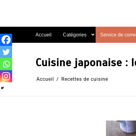
Aller
au
contenu
Accueil
Catégories
Service de correc
Cuisine japonaise : 
Accueil
Recettes de cuisine