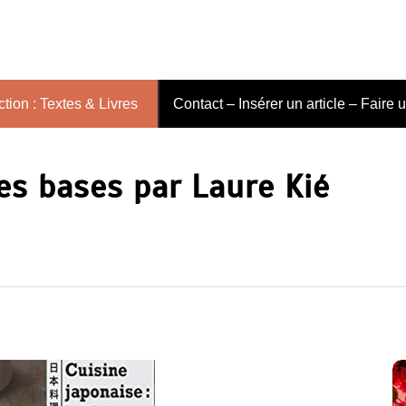
tion : Textes & Livres
Contact – Insérer un article – Faire 
les bases par Laure Kié