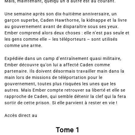
écoulé, elle retourne dans son lit. C’est un secret qu’elle a
réussi à conserver pendant ces cinq dernières années.
Mais, maintenant, quelqu’un d’autre est au courant.
Une semaine après son dix-huitième anniversaire, un
garçon superbe, Caden Hawthorne, la kidnappe et la livre
au gouvernement avant de disparaître sous ses yeux.
Ember comprend alors deux choses : elle n’est pas seule et
les gens comme elle – les téléporteurs – sont utilisés
comme une arme.
Expédiée dans un camp d’entraînement quasi militaire,
Ember découvre qu’on lui a affecté Caden comme
partenaire. Ils doivent désormais travailler main dans la
main lors de missions de téléportation pour le
gouvernement, toutes plus risquées les unes que les
autres. Mais Ember compte retrouver sa liberté et elle se
rapproche de Caden, qui semble détenir la clef qui la fera
sortir de cette prison. Si elle parvient à rester en vie !
Accès direct au