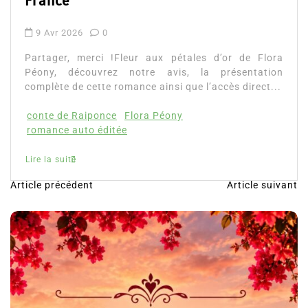
auto éditée qui séduit Amazon
France
9 Avr 2026
0
Partager, merci !Fleur aux pétales d’or de Flora
Péony, découvrez notre avis, la présentation
complète de cette romance ainsi que l’accès direct...
conte de Raiponce
Flora Péony
romance auto éditée
Lire la suite
Article précédent
Article suivant
N
a
v
i