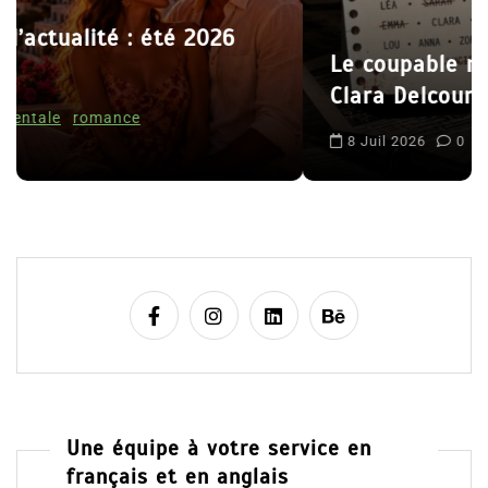
r
t
Le coupable n’est pas Camille de
i
Clara Delcourt
c
l
8 Juil 2026
0
e
Une équipe à votre service en
français et en anglais