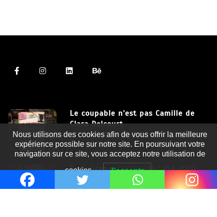
Le coupable n’est pas Camille de
Clara Delcourt
Nous utilisons des cookies afin de vous offrir la meilleure
8 Juil 2026
expérience possible sur notre site. En poursuivant votre
navigation sur ce site, vous acceptez notre utilisation de
Romances – l’actualité : été 2026
cookies.
J'accepte
6 Juil 2026