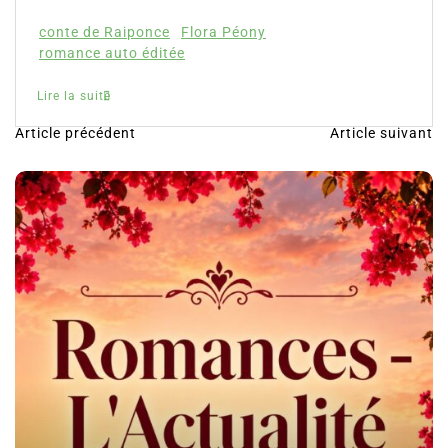
conte de Raiponce
Flora Péony
romance auto éditée
Lire la suite
Article précédent
Article suivant
N
a
v
i
g
a
t
i
o
n