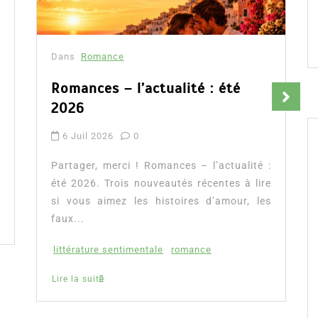
Dans
Romance
Fleur aux pétales d’or : la
romance auto éditée qui séduit
Amazon France
9 Avr 2026
0
Partager, merci !Fleur aux pétales d’or de
Flora Péony, découvrez notre avis, la
présentation complète de cette romance
ainsi que l’accès direct...
conte de Raiponce
Flora Péony
romance auto éditée
Lire la suite