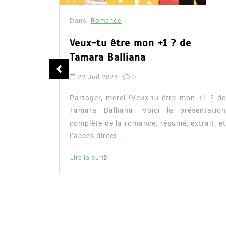
Dans
Romance
Romances – l’actualité : été
n +1 ? de
2026
sentation
xtrait, et
6 Juil 2026
0
Partager, merci ! Romances – l’actualité :
été 2026. Trois nouveautés récentes à lire
si vous aimez les histoires d’amour, les
faux...
littérature sentimentale
romance
Lire la suite