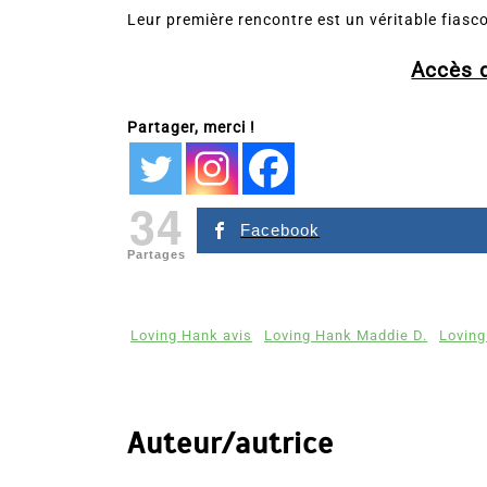
Leur première rencontre est un véritable fiasco
Accès 
Partager, merci !
34
Facebook
Partages
Loving Hank avis
Loving Hank Maddie D.
Lovin
Auteur/autrice