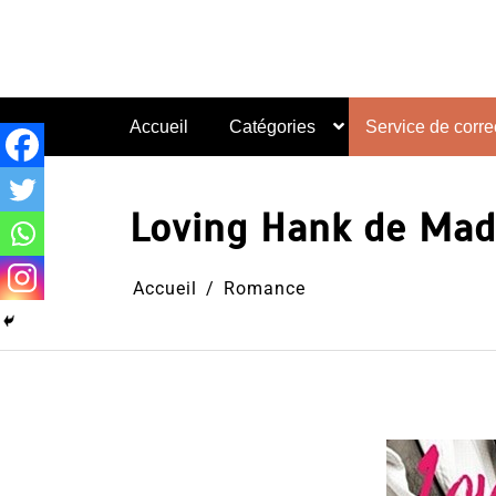
Aller
au
contenu
Accueil
Catégories
Service de correc
Loving Hank de Mad
Accueil
Romance