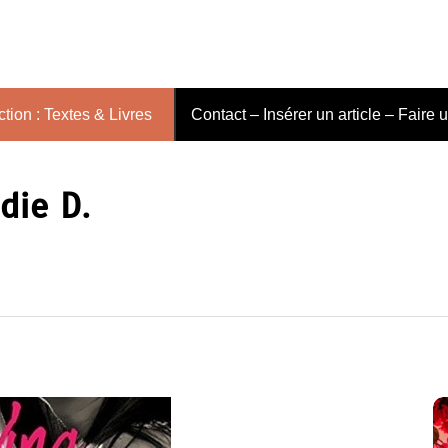
tion : Textes & Livres
Contact – Insérer un article – Faire 
die D.