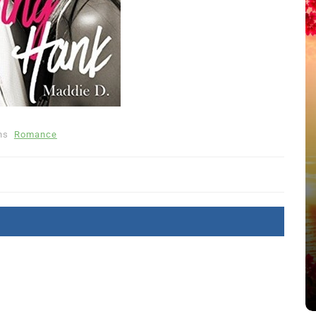
ns
Romance
Dans
Romance
Romances – l’actualité : été
2026
6 Juil 2026
0
littérature sentimentale
romance