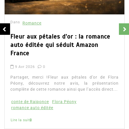
Dans
Romance
Fleur aux pétales d’or : la romance
auto éditée qui séduit Amazon
France
9 Avr 2026
0
Partager, merci !Fleur aux pétales d’or de Flora
Péony, découvrez notre avis, la présentation
complète de cette romance ainsi que l’accès direct...
conte de Raiponce
Flora Péony
romance auto éditée
Lire la suite