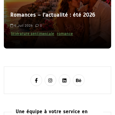
a
r
alité : été 2026
t
Le coupable n’est pa
i
Clara Delcourt
c
romance
l
8 Juil 2026
0
e
Une équipe à votre service en