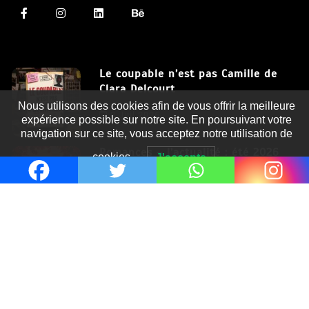
Le coupable n’est pas Camille de
Clara Delcourt
Nous utilisons des cookies afin de vous offrir la meilleure
8 Juil 2026
expérience possible sur notre site. En poursuivant votre
navigation sur ce site, vous acceptez notre utilisation de
Romances – l’actualité : été 2026
cookies.
J'accepte
6 Juil 2026
Thrillers – l’actualité : été 2026
4 Juil 2026