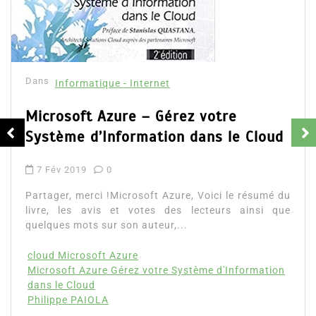
Dans
Informatique - Internet
Informatique, la collection J’assure
aux concours
2 Avr 2020
0
Partager, merci !Informatique, la collection J’assure
aux concours. Découvrez le résumé du livre, les
votes et avis des lecteurs ainsi que l’accès...
j'assure aux concours
MPSI
PCSI
Lire la suite