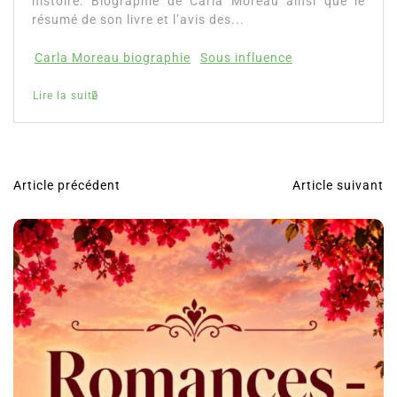
Partager, merci !Carla Moreau, sa biographie, son
histoire. Biographie de Carla Moreau ainsi que le
résumé de son livre et l’avis des...
Carla Moreau biographie
Sous influence
Lire la suite
Article précédent
Article suivant
N
a
v
i
g
a
t