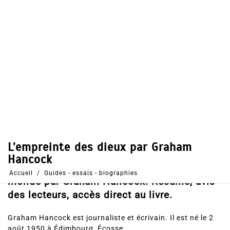
Dans
Guides - essais - biographies
24 Avr 2018
0
44
Partages
Partager, merci !
L’empreinte des dieux: Une nouvelle
interprétation des grands mystères de ce
monde par Graham Hancock. Résumé, avis
des lecteurs, accès direct au livre.