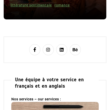
Clara De
c
ture sentimentale
romance
l
8 Juil 202
e
Une équipe à votre service en
français et en anglais
Nos services – our services :