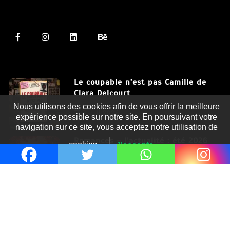
Le coupable n’est pas Camille de
Clara Delcourt
Nous utilisons des cookies afin de vous offrir la meilleure
8 Juil 2026
expérience possible sur notre site. En poursuivant votre
navigation sur ce site, vous acceptez notre utilisation de
Romances – l’actualité : été 2026
cookies.
J'accepte
6 Juil 2026
Thrillers – l’actualité : été 2026
4 Juil 2026