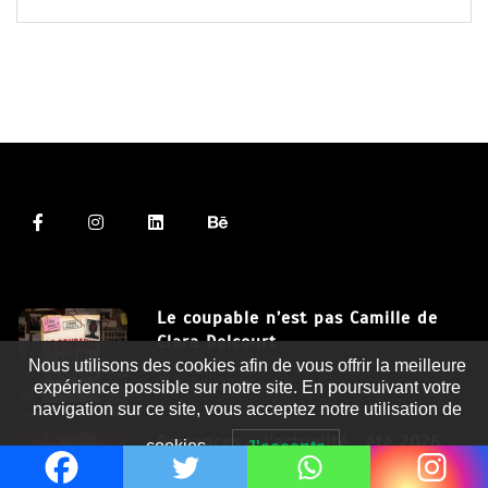
Le coupable n’est pas Camille de
Clara Delcourt
Nous utilisons des cookies afin de vous offrir la meilleure
8 Juil 2026
expérience possible sur notre site. En poursuivant votre
navigation sur ce site, vous acceptez notre utilisation de
Romances – l’actualité : été 2026
cookies.
J'accepte
6 Juil 2026