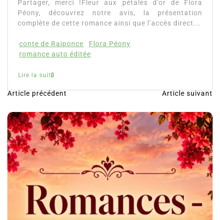
rci !Fleur aux pétales d’or de Flora
uvrez notre avis, la présentation
ette romance ainsi que l’accès direct...
ponce
Flora Péony
 éditée
Article précédent
Article suivant
N
a
v
i
g
a
t
i
o