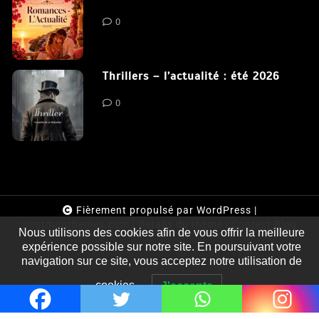
0
Romances – l’actualité : été 2026
0
Thrillers – l’actualité : été 2026
0
Fièrement propulsé par WordPress
|
postmagthemes.com
|
Détails du thème
|
Context Blog