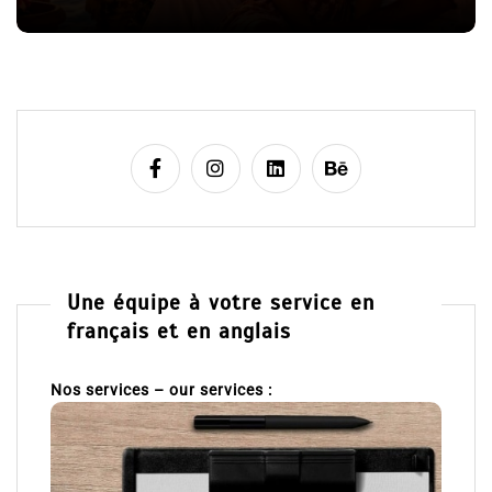
6 Juil 2026
0
c
littérature sentimentale
romance
l
e
Une équipe à votre service en
français et en anglais
Nos services – our services :