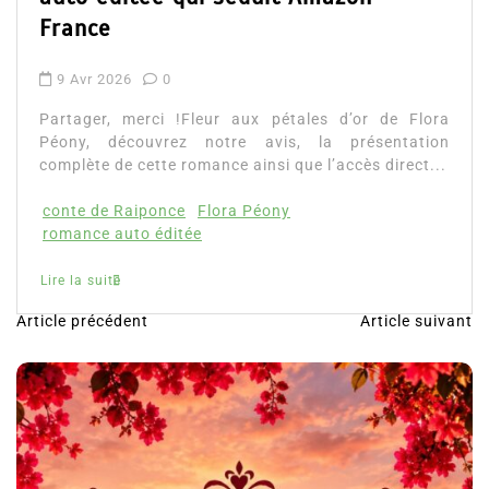
Fleur aux pétales d’or : la romance
auto éditée qui séduit Amazon
France
9 Avr 2026
0
Partager, merci !Fleur aux pétales d’or de Flora
Péony, découvrez notre avis, la présentation
complète de cette romance ainsi que l’accès direct...
conte de Raiponce
Flora Péony
romance auto éditée
Lire la suite
Article précédent
Article suivant
N
a
v