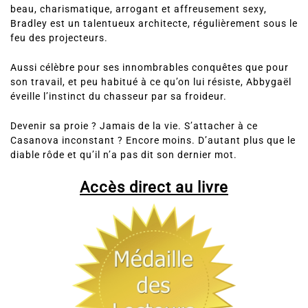
Son nouveau job dans un restaurant huppé lui offre une
chance de se reprendre en main. Oui mais… Un grain de
sable vient enrayer sa routine bien huilée. Un roc même :
beau, charismatique, arrogant et affreusement sexy,
Bradley est un talentueux architecte, régulièrement sous le
feu des projecteurs.
Aussi célèbre pour ses innombrables conquêtes que pour
son travail, et peu habitué à ce qu’on lui résiste, Abbygaël
éveille l’instinct du chasseur par sa froideur.
Devenir sa proie ? Jamais de la vie. S’attacher à ce
Casanova inconstant ? Encore moins. D’autant plus que le
diable rôde et qu’il n’a pas dit son dernier mot.
Accès direct au livre