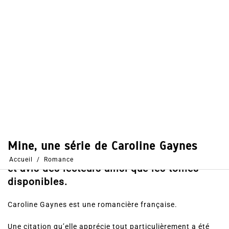
Dans
Romance
21 Fév 2019
0
48
Partages
Partager, merci !
Mine, une série de Caroline Gaynes.
Découvrez le résumé de l’histoire, les votes
et avis des lecteurs ainsi que les tomes
disponibles.