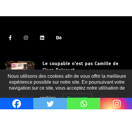
Le coupable n’est pas Camille de
Clara Delcourt
Nous utilisons des cookies afin de vous offrir la meilleure
8 Juil 2026
expérience possible sur notre site. En poursuivant votre
navigation sur ce site, vous acceptez notre utilisation de
Romances – l’actualité : été 2026
cookies.
J'accepte
6 Juil 2026
Thrillers – l’actualité : été 2026