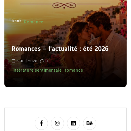
e
l
Dans
’
Romance
a
r
Romances – l’actualité : été 2026
t
i
6 Juil 2026
0
c
littérature sentimentale
romance
l
e