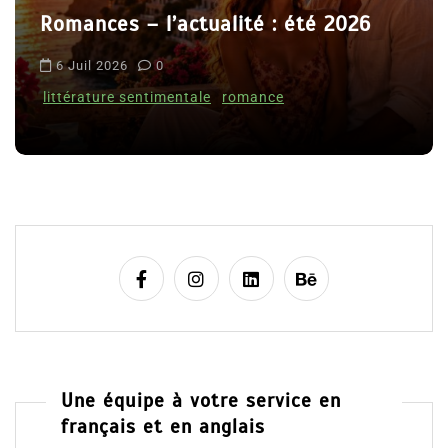
 : été 2026
t
Le coupable n’est pas Ca
i
Clara Delcourt
c
nce
l
8 Juil 2026
0
e
Une équipe à votre service en
français et en anglais