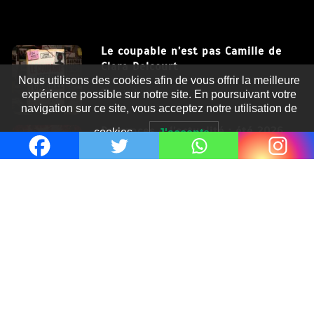
Le coupable n’est pas Camille de
Clara Delcourt
Nous utilisons des cookies afin de vous offrir la meilleure
8 Juil 2026
expérience possible sur notre site. En poursuivant votre
navigation sur ce site, vous acceptez notre utilisation de
Romances – l’actualité : été 2026
cookies.
J'accepte
6 Juil 2026
Thrillers – l’actualité : été 2026
4 Juil 2026