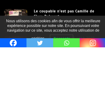
Le coupable n’est pas Camille de
Clara Delcourt
Nous utilisons des cookies afin de vous offrir la meilleure
8 Juil 2026
expérience possible sur notre site. En poursuivant votre
navigation sur ce site, vous acceptez notre utilisation de
Romances – l’actualité : été 2026
cookies.
J'accepte
6 Juil 2026
Thrillers – l’actualité : été 2026
4 Juil 2026
Le coupable n’est pas Camille de