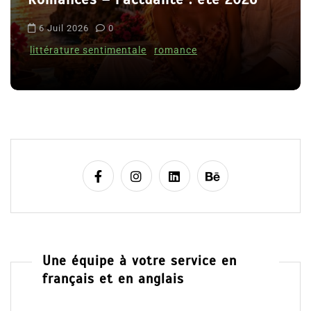
t
L
i
6 Juil 2026
0
C
c
littérature sentimentale
romance
l
e
Une équipe à votre service en
français et en anglais