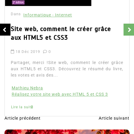
Dans
Informatique - Internet
Site web, comment le créer grâce
aux HTML5 et CSS3
18 Déc 2019
0
Partager, merci !Site web, comment le créer grâce
aux HTML5 et CSS3. Découvrez le résumé du livre,
les votes et avis des...
Mathieu Nebra
Réalisez votre site web avec HTML 5 et CSS 3
Lire la suite
Article précédent
Article suivant
N
a