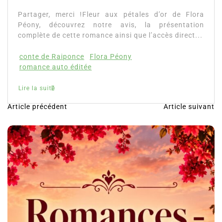
Partager, merci !Fleur aux pétales d’or de Flora
Péony, découvrez notre avis, la présentation
complète de cette romance ainsi que l’accès direct...
conte de Raiponce
Flora Péony
romance auto éditée
Lire la suite
Article précédent
Article suivant
N
a
v
i
g
a
t
i