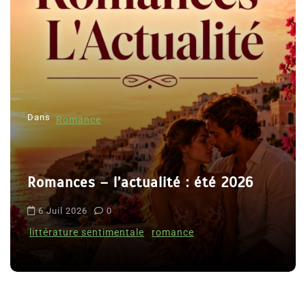
o
n
d
e
l
Dans
’
Romance
a
r
Romances – l’actualité : été 2026
t
i
6 Juil 2026
0
c
littérature sentimentale
romance
l
e