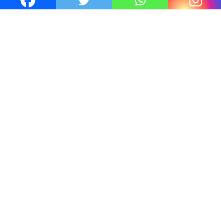
6 Juil 2026
Thrillers – l’actualité : été 2026
4 Juil 2026
Le coupable n’est pas Camille de
Clara Delcourt
0
Romances – l’actualité : été 2026
0