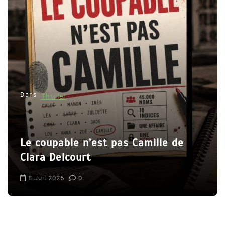
o
n
d
e
l
’
Dans
Thriller
a
r
t
Le coupable n’est pas Camille de
i
Clara Delcourt
c
l
8 Juil 2026
0
e