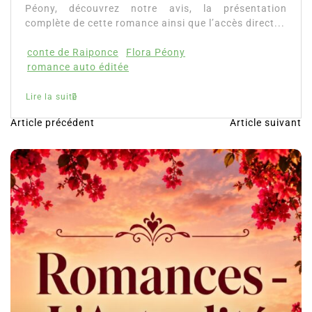
Article précédent
Article suivant
N
a
v
i
g
a
t
i
o