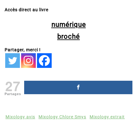
Accès direct au livre
numérique
broché
Partager, merci !
27
Partages
Mixology avis
Mixology Chlore Smys
Mixology extrait