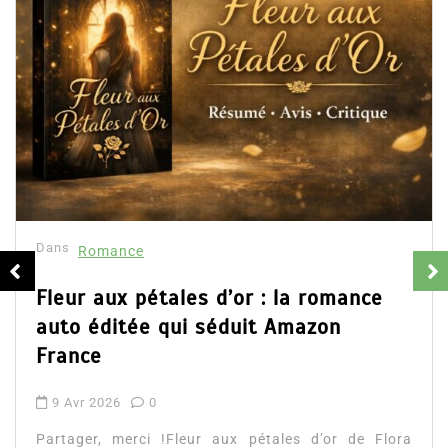
Dans
Romance
Collector Dear You (Intégrale) –
résumé et avis
16 Fév 2025
0
Partager, merci !Collector Dear You (Intégrale)
d’Emily Blaine. Voici le résumé du roman, les avis
ainsi que l’accès direct au livre. Partager,...
Lire la suite