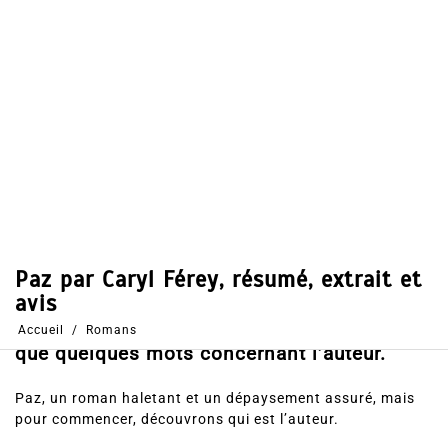
Dans
Romans
18 Jan 2020
0
54
Partages
Partager, merci !
Paz par Caryl Férey. Voici le résumé du
roman, les votes et avis des lecteurs ainsi
que quelques mots concernant l’auteur.
Paz, un roman haletant et un dépaysement assuré, mais
pour commencer, découvrons qui est l’auteur.