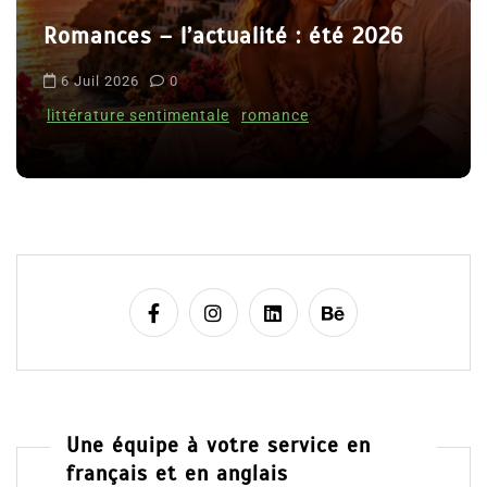
r
Romances – l’actualité : été 2026
t
i
6 Juil 2026
0
c
littérature sentimentale
romance
l
e
Une équipe à votre service en