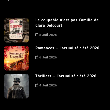
Le coupable n’est pas Camille de
Clara Delcourt
8 Juil 2026
Nous utilisons des cookies afin de vous offrir la meilleure
Romances – l’actualité : été 2026
expérience possible sur notre site. En poursuivant votre
navigation sur ce site, vous acceptez notre utilisation de
6 Juil 2026
cookies.
J'accepte
Thrillers – l’actualité : été 2026
4 Juil 2026