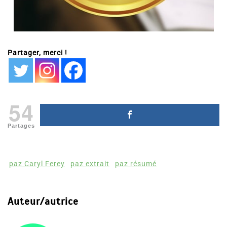
Partager, merci !
54
Partages
paz Caryl Ferey
paz extrait
paz résumé
Auteur/autrice