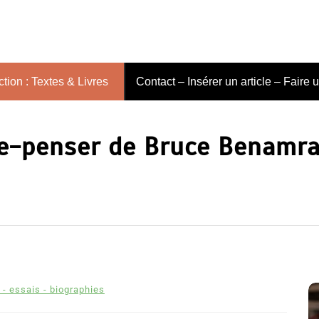
tion : Textes & Livres
Contact – Insérer un article – Faire 
 e-penser de Bruce Benamr
 - essais - biographies