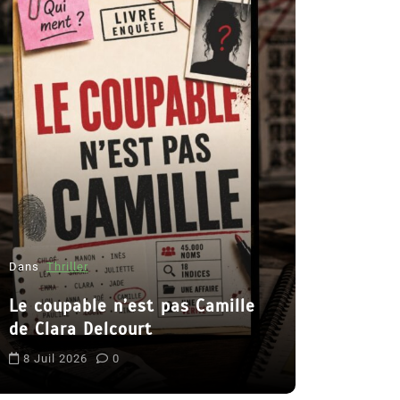
Dans
Roman
Romances 
Dans
Thriller
2026
Le coupable n’est pas Camille
6 Juil 2026
de Clara Delcourt
littérature s
8 Juil 2026
0