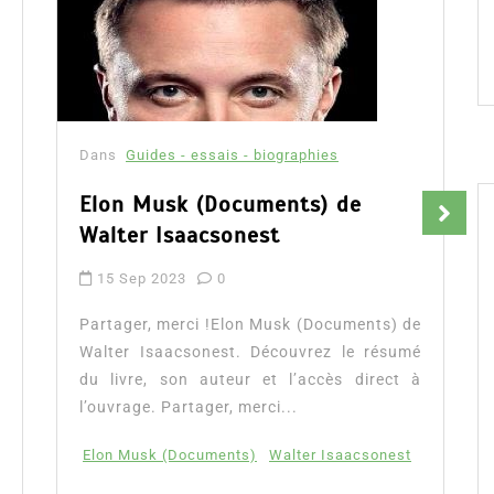
Dans
Guides - essais - biographies
Elon Musk (Documents) de
Walter Isaacsonest
15 Sep 2023
0
Partager, merci !Elon Musk (Documents) de
Walter Isaacsonest. Découvrez le résumé
du livre, son auteur et l’accès direct à
l’ouvrage. Partager, merci...
Elon Musk (Documents)
Walter Isaacsonest