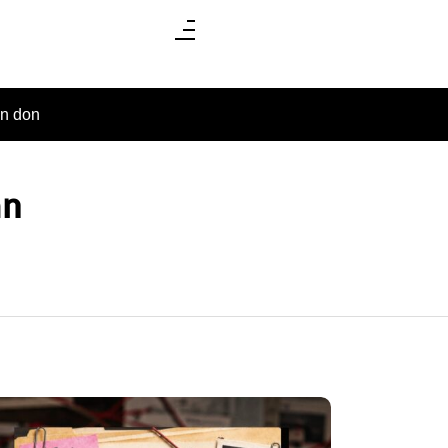
un don
an