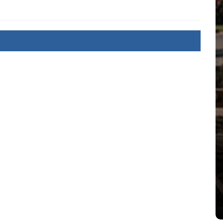
Dans
Romance
Romances – l’actualité : été
2026
6 Juil 2026
0
littérature sentimentale
romance