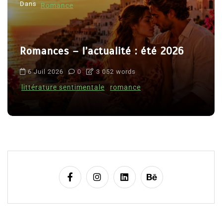
Dans
Romance
Romances – l’actualité : été 2026
6 Juil 2026
0
3 052 words
littérature sentimentale
romance