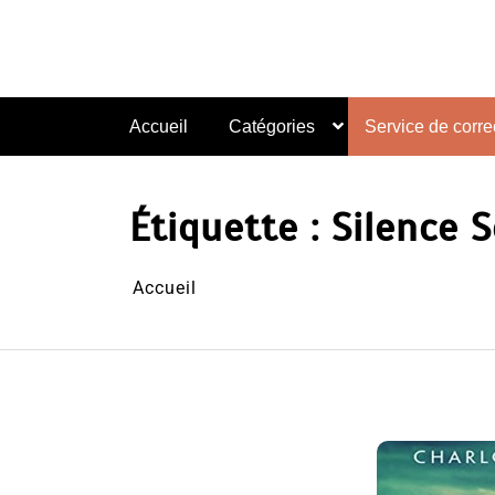
Aller
au
contenu
Accueil
Catégories
Service de correc
Étiquette :
Silence 
Accueil