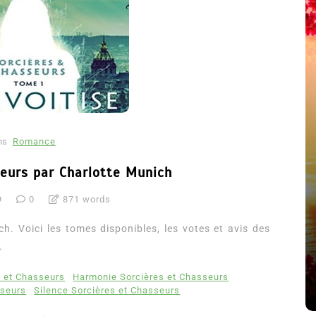
ns
Romance
seurs par Charlotte Munich
9
0
871 words
été
Dans
Thriller
h. Voici les tomes disponibles, les votes et avis des
Le coupable n’est pas Camille
.
de Clara Delcourt
s et Chasseurs
Harmonie Sorcières et Chasseurs
8 Juil 2026
0
4 779 words
sseurs
Silence Sorcières et Chasseurs