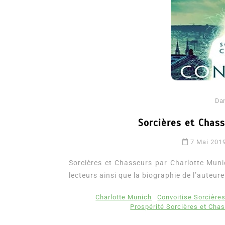
Da
Sorcières et Chas
Dans
Romance
7 Mai 201
Romances – l’actualité : 
2026
Sorcières et Chasseurs par Charlotte Munic
lecteurs ainsi que la biographie de l’auteure
6 Juil 2026
0
3 052 words
littérature sentimentale
romance
Charlotte Munich
Convoitise Sorcière
Prospérité Sorcières et Cha