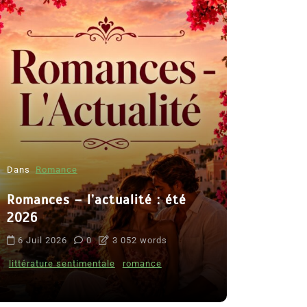
Dans
Romance
Romances – l’actualité : été
Dans
Thriller
2026
Le coupab
6 Juil 2026
0
3 052 words
de Clara 
littérature sentimentale
romance
8 Juil 2026