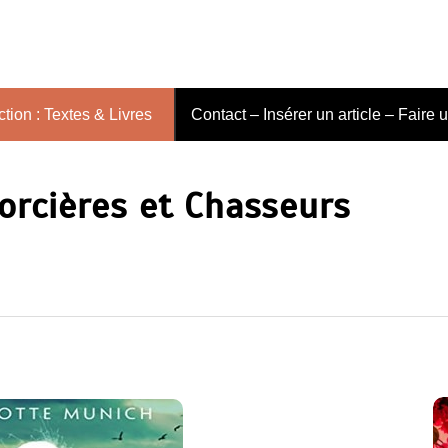
tion : Textes & Livres
Contact – Insérer un article – Faire 
Sorcières et Chasseurs