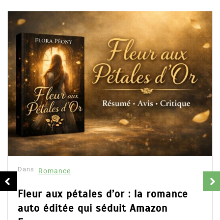
Dans
Romance
Collector Dear You (Intégrale) –
résumé et avis
16 Fév 2025
0
Partager, merci !Collector Dear You (Intégrale)
d’Emily Blaine. Voici le résumé du roman, les avis
ainsi que l’accès direct au livre. Partager,...