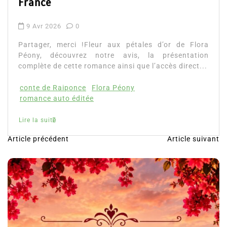
Lire la suite
Article précédent
Article suivant
N
a
v
i
g