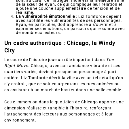
La famille et l’amitié
: Les liens familiaux et amicaux
sont au cœur de l’intrigue. Indie est la meilleure amie
de la sœur de Ryan, ce qui complique leur relation et
ajoute une couche supplémentaire de tension et de
réalisme.
La vulnérabilité émotionnelle
: Liz Tomforde dépeint
avec subtilité les vulnérabilités de ses personnages.
Ryan, en particulier, doit apprendre à s’ouvrir et à
exprimer ses émotions, un parcours qui résonne avec
de nombreux lecteurs.
Un cadre authentique : Chicago, la Windy
City
Le cadre de l’histoire joue un rôle important dans
The
Right Move
. Chicago, avec son ambiance vibrante et ses
quartiers variés, devient presque un personnage à part
entière. Liz Tomforde décrit la ville avec un tel détail qu’on
s’y croirait, que ce soit en arpentant les rues animées ou
en assistant à un match de basket dans une salle comble.
Cette immersion dans le quotidien de Chicago apporte une
dimension réaliste et tangible à l’histoire, renforçant
l’attachement des lecteurs aux personnages et à leur
environnement.