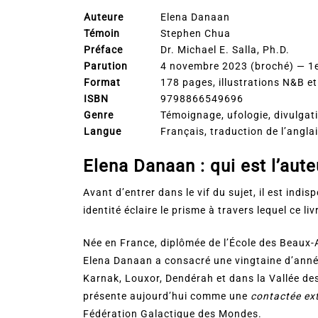
Auteure
Elena Danaan
Témoin
Stephen Chua
Préface
Dr. Michael E. Salla, Ph.D.
Parution
4 novembre 2023 (broché) — 1er
Format
178 pages, illustrations N&B et
ISBN
9798866549696
Genre
Témoignage, ufologie, divulgati
Langue
Français, traduction de l’anglai
Elena Danaan : qui est l’aute
Avant d’entrer dans le vif du sujet, il est ind
identité éclaire le prisme à travers lequel ce liv
Née en France, diplômée de l’École des Beaux-A
Elena Danaan a consacré une vingtaine d’anné
Karnak, Louxor, Dendérah et dans la Vallée des
présente aujourd’hui comme une
contactée ext
Fédération Galactique des Mondes.