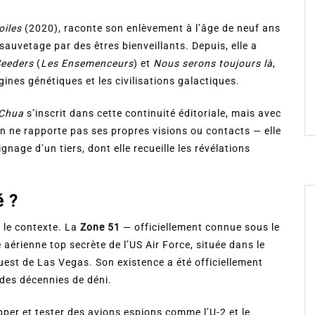
oiles
(2020), raconte son enlèvement à l’âge de neuf ans
 sauvetage par des êtres bienveillants. Depuis, elle a
Seeders
(
Les Ensemenceurs
) et
Nous serons toujours là
,
igines génétiques et les civilisations galactiques.
 Chua
s’inscrit dans cette continuité éditoriale, mais avec
an ne rapporte pas ses propres visions ou contacts — elle
gnage d’un tiers, dont elle recueille les révélations
é ?
t le contexte. La
Zone 51
— officiellement connue sous le
aérienne top secrète de l’US Air Force, située dans le
est de Las Vegas. Son existence a été officiellement
des décennies de déni.
pper et tester des avions espions comme l’U-2 et le