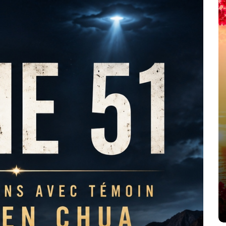
été
Dans
Thriller
Le coupable n’est pas Camille
de Clara Delcourt
8 Juil 2026
0