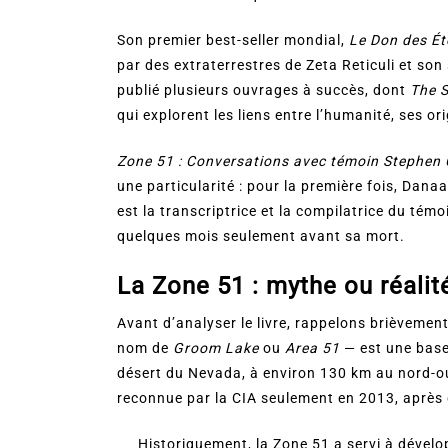
Son premier best-seller mondial,
Le Don des Ét
par des extraterrestres de Zeta Reticuli et son
publié plusieurs ouvrages à succès, dont
The 
qui explorent les liens entre l’humanité, ses or
Zone 51 : Conversations avec témoin Stephen
une particularité : pour la première fois, Dana
est la transcriptrice et la compilatrice du témoi
quelques mois seulement avant sa mort.
La Zone 51 : mythe ou réalit
Avant d’analyser le livre, rappelons brièvemen
nom de
Groom Lake
ou
Area 51
— est une base 
désert du Nevada, à environ 130 km au nord-ou
reconnue par la CIA seulement en 2013, après 
Historiquement, la Zone 51 a servi à dévelo