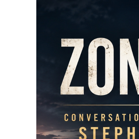
Dans
Romance
Romances – l’actualité : 
2026
6 Juil 2026
0
littérature sentimentale
romance