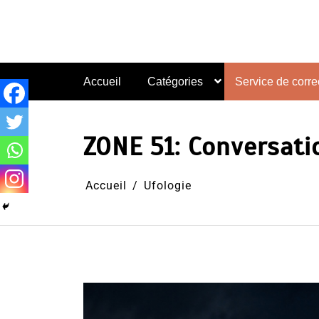
Aller
au
contenu
Accueil
Catégories
Service de correc
ZONE 51: Conversat
Accueil
Ufologie