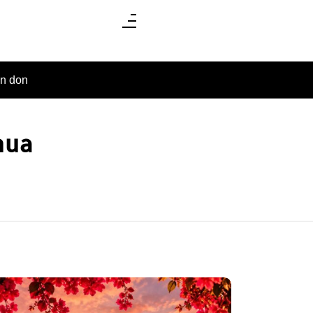
un don
hua