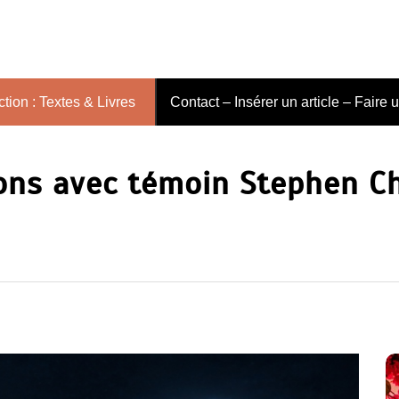
tion : Textes & Livres
Contact – Insérer un article – Faire 
ions avec témoin Stephen C