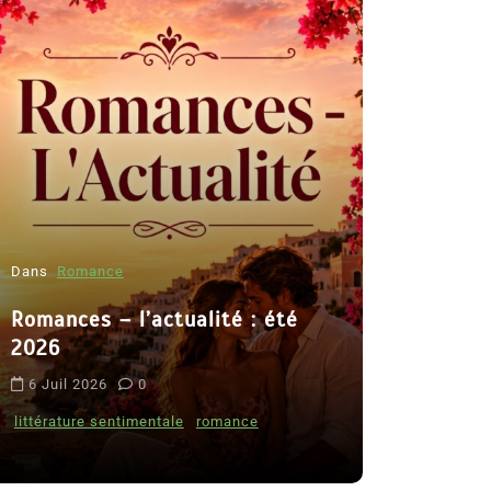
Dans
Romance
Romances – l’actualité : été
Dans
Thriller
2026
Le coupab
6 Juil 2026
0
de Clara 
littérature sentimentale
romance
8 Juil 2026