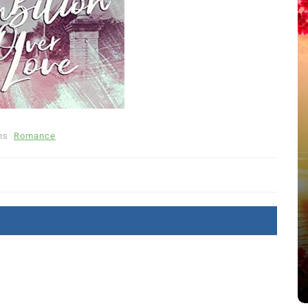
ns
Romance
été
Dans
Thriller
Le coupable n’est pas Camille
de Clara Delcourt
8 Juil 2026
0