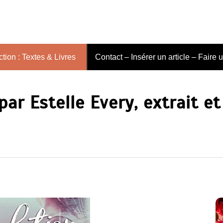
tion : Textes & Livres
Contact – Insérer un article – Faire 
ar Estelle Every, extrait et