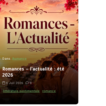
Dans
Romance
Romances – l’actualité : été
Dans
Thriller
2026
Le coupab
6 Juil 2026
0
de Clara 
littérature sentimentale
romance
8 Juil 2026