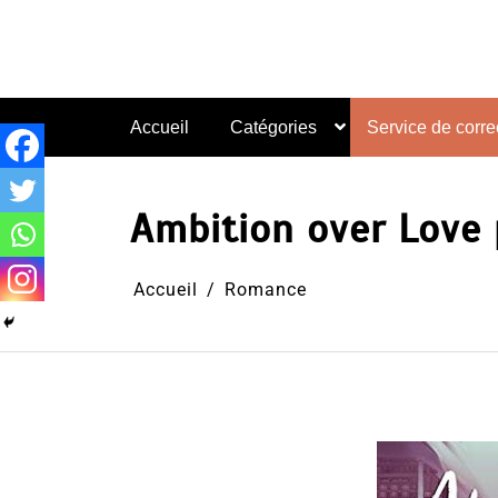
Aller
au
contenu
Accueil
Catégories
Service de correc
Ambition over Love p
Accueil
Romance