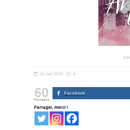
Da
Dans
Romance
22 Juil 2020
0
Romances – l’actualité : 
60
2026
Facebook
Partages
6 Juil 2026
0
Partager, merci !
littérature sentimentale
romance