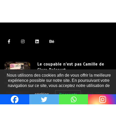
Le coupable n’est pas Camille de
Clara Delcourt
Nous utilisons des cookies afin de vous offrir la meilleure
8 Juil 2026
expérience possible sur notre site. En poursuivant votre
navigation sur ce site, vous acceptez notre utilisation de
Romances – l’actualité : été 2026
cookies.
J'accepte
6 Juil 2026