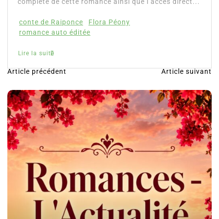
 de cette romance ainsi que l’accès direct...
e Raiponce
Flora Péony
 auto éditée
ite
Article précédent
Article suivant
N
a
v
i
g
a
t
i
o
n