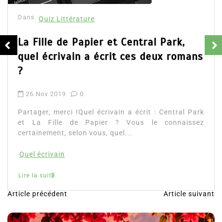
Dans
Quiz Littérature
La Fille de Papier et Central Park,
quel écrivain a écrit ces deux romans
?
26 Nov 2019
0
Partager, merci !Quel écrivain a écrit : Central Park
et La Fille de Papier ? Vous le connaissez
certainement, selon vous, quel...
Quel écrivain
Lire la suite
Article précédent
Article suivant
N
a