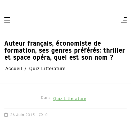
Aller
au
contenu
Auteur français, économiste de
formation, ses genres préférés: thriller
et space opéra, quel est son nom ?
Accueil
Quiz Littérature
Dans
Quiz Littérature
26 Juin 2015
0