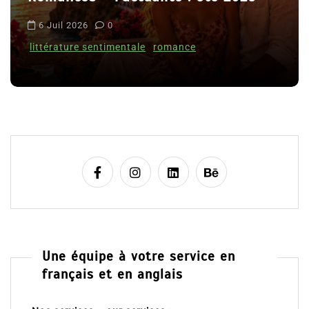
i
6 Juil 2026
0
c
littérature sentimentale
romance
l
e
Une équipe à votre service en
français et en anglais