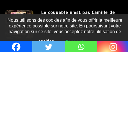
Le coupable n’est pas Camille de
Clara Delcourt
Nous utilisons des cookies afin de vous offrir la meilleure
expérience possible sur notre site. En poursuivant votre
8 Juil 2026
navigation sur ce site, vous acceptez notre utilisation de
cookies.
J'accepte
Romances – l’actualité : été 2026
6 Juil 2026
Thrillers – l’actualité : été 2026
4 Juil 2026
Le coupable n’est pas Camille de
Clara Delcourt