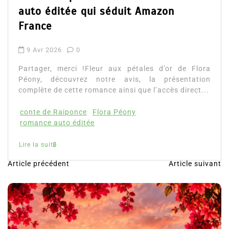
auto éditée qui séduit Amazon
France
9 Avr 2026
0
Partager, merci !Fleur aux pétales d’or de Flora
Péony, découvrez notre avis, la présentation
complète de cette romance ainsi que l’accès direct...
conte de Raiponce
Flora Péony
romance auto éditée
Lire la suite
Article précédent
Article suivant
N
a
v
i