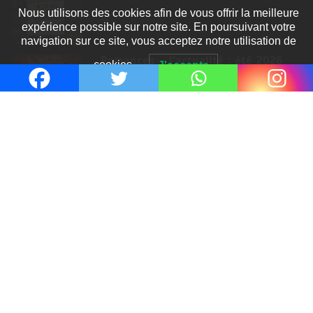
Nous utilisons des cookies afin de vous offrir la meilleure
8 Juil 2026
expérience possible sur notre site. En poursuivant votre
navigation sur ce site, vous acceptez notre utilisation de
Romances – l’actualité : été 2026
cookies.
J'accepte
6 Juil 2026
Thrillers – l’actualité : été 2026
4 Juil 2026
Le coupable n’est pas Camille de
Clara Delcourt
0