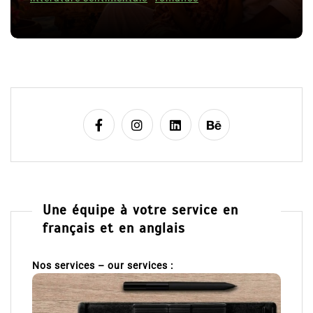
l
8 Jui
e
Une équipe à votre service en
français et en anglais
Nos services – our services :