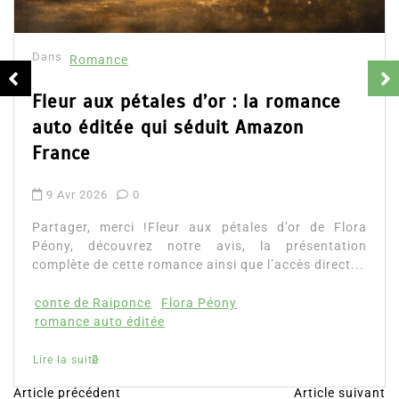
Dans
Romance
Fleur aux pétales d’or : la romance
auto éditée qui séduit Amazon
France
9 Avr 2026
0
Partager, merci !Fleur aux pétales d’or de Flora
Péony, découvrez notre avis, la présentation
complète de cette romance ainsi que l’accès direct...
conte de Raiponce
Flora Péony
romance auto éditée
Lire la suite
Article précédent
Article suivant