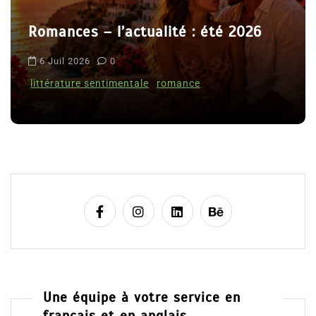
r
mances – l’actualité : été 2026
t
Le co
i
 Juil 2026
0
Clara
c
ttérature sentimentale
romance
l
8 Jui
e
Une équipe à votre service en