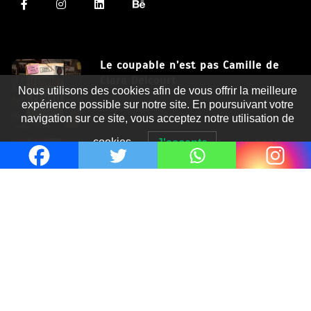
Le coupable n’est pas Camille de
Clara Delcourt
Nous utilisons des cookies afin de vous offrir la meilleure
expérience possible sur notre site. En poursuivant votre
8 Juil 2026
navigation sur ce site, vous acceptez notre utilisation de
cookies.
J'accepte
Romances – l’actualité : été 2026
6 Juil 2026
Thrillers – l’actualité : été 2026
4 Juil 2026