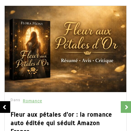
Dans
Romance
Collector Dear You (Intégrale) –
résumé et avis
16 Fév 2025
0
Partager, merci !Collector Dear You (Intégrale)
d’Emily Blaine. Voici le résumé du roman, les avis
ainsi que l’accès direct au livre. Partager,...
Lire la suite