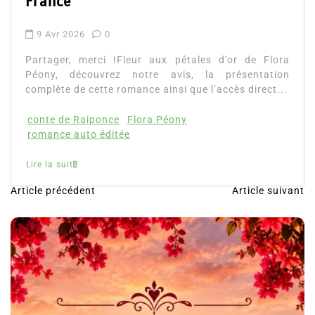
Article précédent
Article suivant
N
a
v
i
g
a