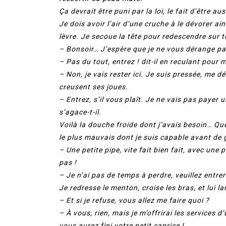
Ça devrait être puni par la loi, le fait d’être a
Je dois avoir l’air d’une cruche à le dévorer ain
lèvre. Je secoue la tête pour redescendre sur t
– Bonsoir… J’espère que je ne vous dérange p
– Pas du tout, entrez ! dit-il en reculant pour 
– Non, je vais rester ici. Je suis pressée, me d
creusent ses joues.
– Entrez, s’il vous plaît. Je ne vais pas payer 
s’agace-t-il.
Voilà la douche froide dont j’avais besoin… Que
le plus mauvais dont je suis capable avant de 
– Une petite pipe, vite fait bien fait, avec u
pas !
– Je n’ai pas de temps à perdre, veuillez entrer
Je redresse le menton, croise les bras, et lui l
– Et si je refuse, vous allez me faire quoi ?
– À vous, rien, mais je m’offrirai les services
vous aurez fini votre petit caprice !