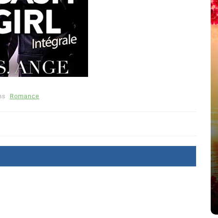
ns
Romance
été
Dans
Thriller
Le coupable n’est pas Camille
de Clara Delcourt
8 Juil 2026
0