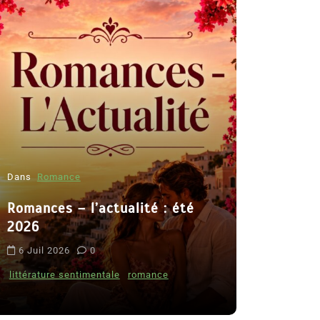
Dans
Romance
Romances – l’actualité : été
Dans
Thriller
2026
Le coupab
6 Juil 2026
0
de Clara 
littérature sentimentale
romance
8 Juil 2026