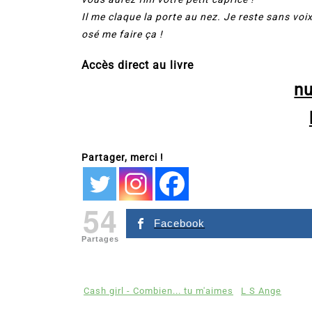
Il me claque la porte au nez. Je reste sans voix
osé me faire ça !
Accès direct au livre
n
Partager, merci !
54
Facebook
Partages
Cash girl - Combien... tu m'aimes
L S Ange