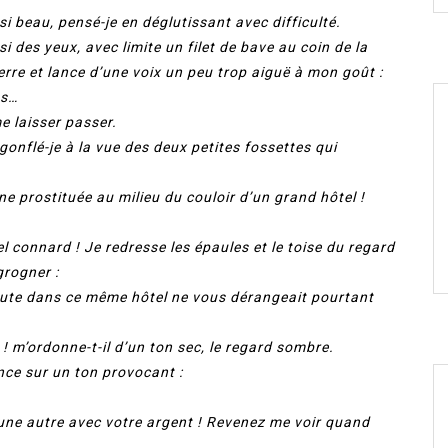
ussi beau, pensé-je en déglutissant avec difficulté.
si des yeux, avec limite un filet de bave au coin de la
erre et lance d’une voix un peu trop aiguë à mon goût :
as…
me laisser passer.
égonflé-je à la vue des deux petites fossettes qui
une prostituée au milieu du couloir d’un grand hôtel !
l connard ! Je redresse les épaules et le toise du regard
grogner :
ne pute dans ce même hôtel ne vous dérangeait pourtant
 ! m’ordonne-t-il d’un ton sec, le regard sombre.
ance sur un ton provocant :
 d’une autre avec votre argent ! Revenez me voir quand