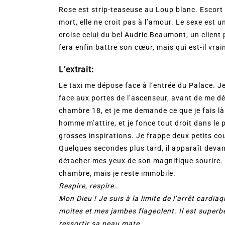
Rose est strip-teaseuse au Loup blanc. Escort g
mort, elle ne croit pas à l’amour. Le sexe est
croise celui du bel Audric Beaumont, un client
fera enfin battre son cœur, mais qui est-il vra
L’extrait:
Le taxi me dépose face à l’entrée du Palace. J
face aux portes de l’ascenseur, avant de me dé
chambre 18, et je me demande ce que je fais là.
homme m’attire, et je fonce tout droit dans le p
grosses inspirations. Je frappe deux petits co
Quelques secondes plus tard, il apparaît deva
détacher mes yeux de son magnifique sourire. I
chambre, mais je reste immobile.
Respire, respire…
Mon Dieu ! Je suis à la limite de l’arrêt cardia
moites et mes jambes flageolent. Il est super
ressortir sa peau mate.