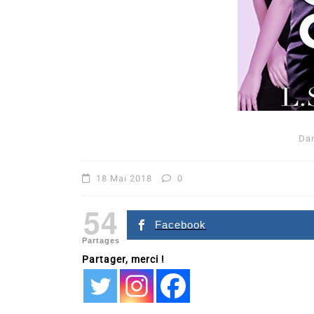
Da
Dans
Romance
18 Mai 2018
0
Romances – l’actualité : 
54
2026
Facebook
Partages
6 Juil 2026
0
Partager, merci !
littérature sentimentale
romance