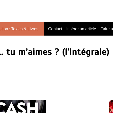
tion : Textes & Livres
Contact – Insérer un article – Faire 
 tu m’aimes ? (l’intégrale)