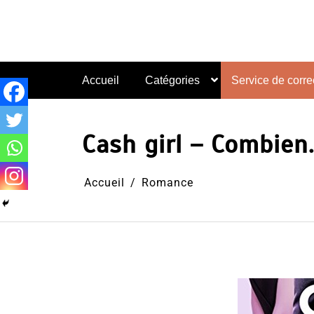
Aller
au
contenu
Accueil
Catégories
Service de correc
Cash girl – Combien…
Accueil
Romance