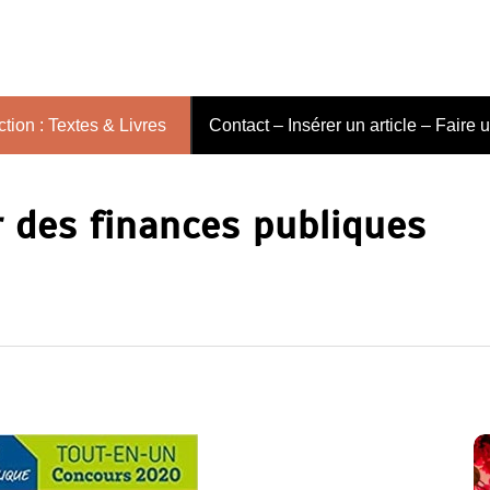
tion : Textes & Livres
Contact – Insérer un article – Faire 
 des finances publiques