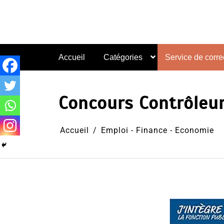
Aller
au
contenu
Accueil
Catégories
Service de correc
Concours Contrôleur
Accueil
Emploi - Finance - Economie