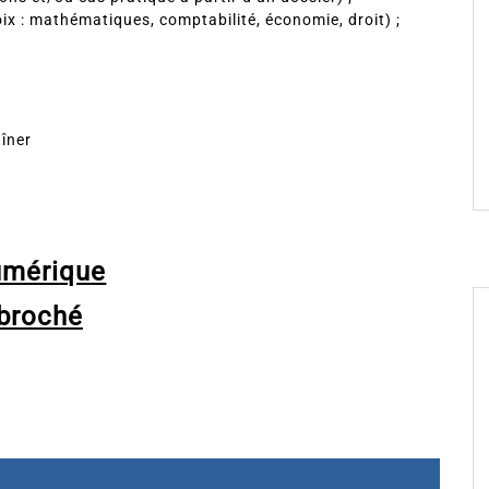
oix : mathématiques, comptabilité, économie, droit) ;
aîner
umérique
broché