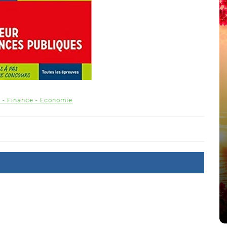
 - Finance - Economie
été
Dans
Thriller
Le coupable n’est pas Camille
de Clara Delcourt
8 Juil 2026
0