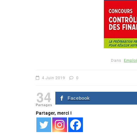
Dans
Emploi
Dans
Romance
4 Juin 2019
0
Romances – l’actualité : 
34
2026
Facebook
Partages
6 Juil 2026
0
Partager, merci !
littérature sentimentale
romance