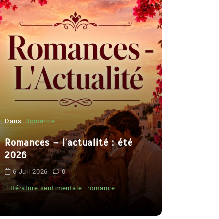
Dans
Romance
Romances – l’actualité : été
Dans
Thriller
2026
Le coupab
6 Juil 2026
0
de Clara 
littérature sentimentale
romance
8 Juil 2026